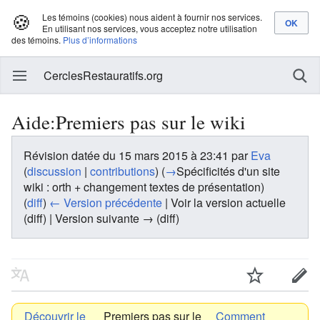
🍪
Les témoins (cookies) nous aident à fournir nos services.
En utilisant nos services, vous acceptez notre utilisation
des témoins.
Plus d’informations
CerclesRestauratifs.org
Aide:Premiers pas sur le wiki
Révision datée du 15 mars 2015 à 23:41 par
Eva
(
discussion
|
contributions
)
(
→
Spécificités d'un site
wiki :
orth + changement textes de présentation
)
(
diff
)
← Version précédente
| Voir la version actuelle
(diff) | Version suivante → (diff)
Découvrir le
Premiers pas sur le
Comment