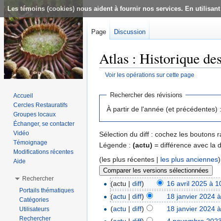
Les témoins (cookies) nous aident à fournir nos services. En utilisant
Page
Discussion
Atlas : Historique de
Voir les opérations sur cette page
Aller à :
navigation
,
rechercher
Rechercher des révisions
Accueil
Cercles Restauratifs
À partir de l'année (et précédentes) 
Groupes locaux
Échanger, se contacter
Vidéo
Sélection du diff : cochez les boutons
Témoignage
Légende :
(actu)
= différence avec la 
Modifications récentes
(les plus récentes |
les plus anciennes
Aide
Rechercher
(actu |
diff
)
16 avril 2025 à 1
Portails thématiques
(
actu
|
diff
)
18 janvier 2024 
Catégories
(
actu
|
diff
)
18 janvier 2024 
Utilisateurs
Rechercher