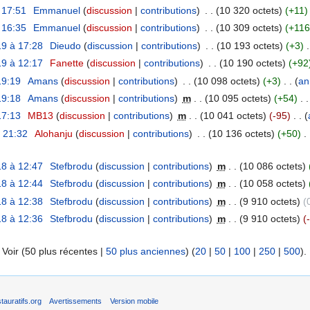
 17:51
‎
Emmanuel
(
discussion
|
contributions
)
‎
. .
(10 320 octets)
(+11)
 16:35
‎
Emmanuel
(
discussion
|
contributions
)
‎
. .
(10 309 octets)
(+116
9 à 17:28
‎
Dieudo
(
discussion
|
contributions
)
‎
. .
(10 193 octets)
(+3)
‎
.
9 à 12:17
‎
Fanette
(
discussion
|
contributions
)
‎
. .
(10 190 octets)
(+92
19:19
‎
Amans
(
discussion
|
contributions
)
‎
. .
(10 098 octets)
(+3)
‎
. .
(
an
19:18
‎
Amans
(
discussion
|
contributions
)
‎
m
. .
(10 095 octets)
(+54)
‎
. .
17:13
‎
MB13
(
discussion
|
contributions
)
‎
m
. .
(10 041 octets)
(-95)
‎
. .
(
à 21:32
‎
Alohanju
(
discussion
|
contributions
)
‎
. .
(10 136 octets)
(+50)
‎
. 
8 à 12:47
‎
Stefbrodu
(
discussion
|
contributions
)
‎
m
. .
(10 086 octets)
8 à 12:44
‎
Stefbrodu
(
discussion
|
contributions
)
‎
m
. .
(10 058 octets)
8 à 12:38
‎
Stefbrodu
(
discussion
|
contributions
)
‎
m
. .
(9 910 octets)
(
8 à 12:36
‎
Stefbrodu
(
discussion
|
contributions
)
‎
m
. .
(9 910 octets)
(
) Voir (50 plus récentes |
50 plus anciennes
) (
20
|
50
|
100
|
250
|
500
).
auratifs.org
Avertissements
Version mobile