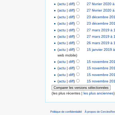
(
actu
|
diff
)
27 février 2020 à
(
actu
|
diff
)
27 février 2020 à
(
actu
|
diff
)
23 décembre 201
(
actu
|
diff
)
23 décembre 201
(
actu
|
diff
)
27 mars 2019 à 
(
actu
|
diff
)
27 mars 2019 à 
(
actu
|
diff
)
26 mars 2019 à 
(
actu
|
diff
)
15 janvier 2019 
web mobile
)
(
actu
|
diff
)
15 novembre 201
(
actu
|
diff
)
15 novembre 201
(
actu
|
diff
)
15 novembre 201
(
actu
|
diff
)
15 novembre 201
(les plus récentes |
les plus anciennes
Politique de confidentialité
À propos de CerclesRest