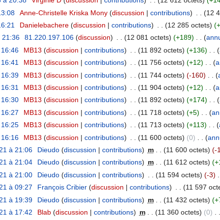
 à 20:38
‎
Virginie D
(
discussion
|
contributions
)
‎
. .
(12 612 octets)
(+1
13:08
‎
Anne-Christelle Kriska Mony
(
discussion
|
contributions
)
‎
. .
(12 4
16:21
‎
Danielebachere
(
discussion
|
contributions
)
‎
. .
(12 285 octets)
(
à 21:36
‎
81.220.197.106
(
discussion
)
‎
. .
(12 081 octets)
(+189)
‎
. .
(
annu
 16:46
‎
MB13
(
discussion
|
contributions
)
‎
. .
(11 892 octets)
(+136)
‎
. .
(
 16:41
‎
MB13
(
discussion
|
contributions
)
‎
. .
(11 756 octets)
(+12)
‎
. .
(
a
 16:39
‎
MB13
(
discussion
|
contributions
)
‎
. .
(11 744 octets)
(-160)
‎
. .
(
 16:31
‎
MB13
(
discussion
|
contributions
)
‎
. .
(11 904 octets)
(+12)
‎
. .
(
a
 16:30
‎
MB13
(
discussion
|
contributions
)
‎
. .
(11 892 octets)
(+174)
‎
. .
(
 16:27
‎
MB13
(
discussion
|
contributions
)
‎
. .
(11 718 octets)
(+5)
‎
. .
(
an
 16:25
‎
MB13
(
discussion
|
contributions
)
‎
. .
(11 713 octets)
(+113)
‎
. .
(
 16:16
‎
MB13
(
discussion
|
contributions
)
‎
. .
(11 600 octets)
(0)
‎
. .
(
ann
21 à 21:06
‎
Dieudo
(
discussion
|
contributions
)
‎
m
. .
(11 600 octets)
(-
21 à 21:04
‎
Dieudo
(
discussion
|
contributions
)
‎
m
. .
(11 612 octets)
(+
21 à 21:00
‎
Dieudo
(
discussion
|
contributions
)
‎
. .
(11 594 octets)
(-3)
‎
.
21 à 09:27
‎
François Cribier
(
discussion
|
contributions
)
‎
. .
(11 597 oct
21 à 19:39
‎
Dieudo
(
discussion
|
contributions
)
‎
m
. .
(11 432 octets)
(+
21 à 17:42
‎
Blab
(
discussion
|
contributions
)
‎
m
. .
(11 360 octets)
(0)
‎
. 