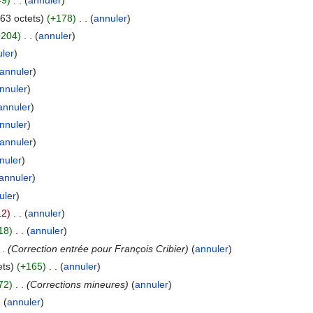
49)
‎
. .
(
annuler
)
63 octets)
(+178)
‎
. .
(
annuler
)
+204)
‎
. .
(
annuler
)
ler
)
annuler
)
nnuler
)
annuler
)
nnuler
)
annuler
)
nuler
)
annuler
)
uler
)
12)
‎
. .
(
annuler
)
18)
‎
. .
(
annuler
)
 .
(Correction entrée pour François Cribier)
(
annuler
)
ets)
(+165)
‎
. .
(
annuler
)
72)
‎
. .
(Corrections mineures)
(
annuler
)
.
(
annuler
)