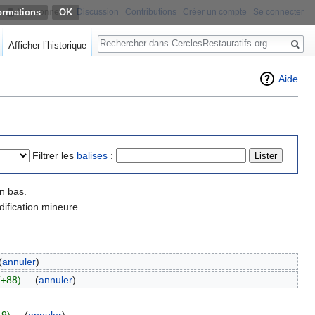
ormations
Non connecté
Discussion
Contributions
Créer un compte
Se connecter
Rechercher
Afficher l’historique
Aide
Filtrer les
balises
:
n bas.
ification mineure.
(
annuler
)
(+88)
‎
. .
(
annuler
)