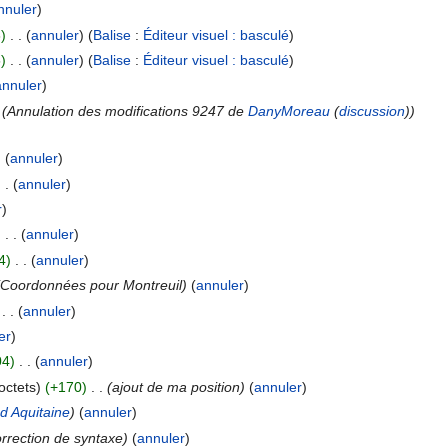
nnuler
)
)
‎
. .
(
annuler
)
(
Balise
:
Éditeur visuel : basculé
)
)
‎
. .
(
annuler
)
(
Balise
:
Éditeur visuel : basculé
)
annuler
)
(Annulation des modifications 9247 de
DanyMoreau
(
discussion
))
.
(
annuler
)
. .
(
annuler
)
r
)
)
‎
. .
(
annuler
)
4)
‎
. .
(
annuler
)
(Coordonnées pour Montreuil)
(
annuler
)
‎
. .
(
annuler
)
er
)
04)
‎
. .
(
annuler
)
octets)
(+170)
‎
. .
(ajout de ma position)
(
annuler
)
d Aquitaine
)
(
annuler
)
rrection de syntaxe)
(
annuler
)