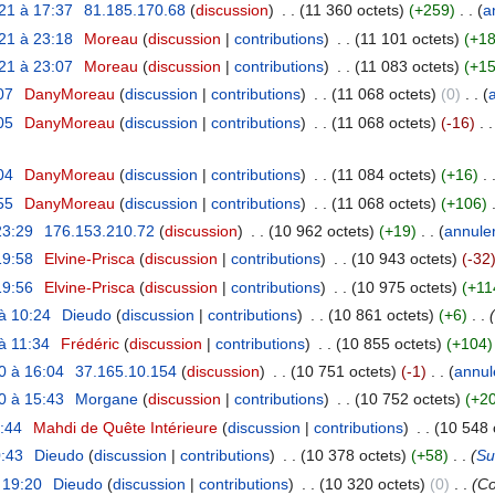
21 à 17:37
‎
81.185.170.68
(
discussion
)
‎
. .
(11 360 octets)
(+259)
‎
. .
(
a
21 à 23:18
‎
Moreau
(
discussion
|
contributions
)
‎
. .
(11 101 octets)
(+18
21 à 23:07
‎
Moreau
(
discussion
|
contributions
)
‎
. .
(11 083 octets)
(+15
07
‎
DanyMoreau
(
discussion
|
contributions
)
‎
. .
(11 068 octets)
(0)
‎
. .
(
05
‎
DanyMoreau
(
discussion
|
contributions
)
‎
. .
(11 068 octets)
(-16)
‎
. .
04
‎
DanyMoreau
(
discussion
|
contributions
)
‎
. .
(11 084 octets)
(+16)
‎
. 
55
‎
DanyMoreau
(
discussion
|
contributions
)
‎
. .
(11 068 octets)
(+106)
‎
23:29
‎
176.153.210.72
(
discussion
)
‎
. .
(10 962 octets)
(+19)
‎
. .
(
annule
19:58
‎
Elvine-Prisca
(
discussion
|
contributions
)
‎
. .
(10 943 octets)
(-32
19:56
‎
Elvine-Prisca
(
discussion
|
contributions
)
‎
. .
(10 975 octets)
(+11
à 10:24
‎
Dieudo
(
discussion
|
contributions
)
‎
. .
(10 861 octets)
(+6)
‎
. .
à 11:34
‎
Frédéric
(
discussion
|
contributions
)
‎
. .
(10 855 octets)
(+104)
0 à 16:04
‎
37.165.10.154
(
discussion
)
‎
. .
(10 751 octets)
(-1)
‎
. .
(
annul
0 à 15:43
‎
Morgane
(
discussion
|
contributions
)
‎
. .
(10 752 octets)
(+2
5:44
‎
Mahdi de Quête Intérieure
(
discussion
|
contributions
)
‎
. .
(10 548 
0:43
‎
Dieudo
(
discussion
|
contributions
)
‎
. .
(10 378 octets)
(+58)
‎
. .
(
Su
 19:20
‎
Dieudo
(
discussion
|
contributions
)
‎
. .
(10 320 octets)
(0)
‎
. .
(Co