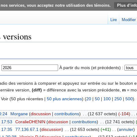
 nos services, vous acceptez notre utilisation des témoins.
Plus d’inf
Lire
Modifier
s versions
:
À partir du mois (et précédents) :
 radio des versions à comparer et appuyez sur entrée ou sur le bouton e
dernière version,
(diff)
= différence avec la version précédente,
m
= mod
) Voir (50 plus récentes |
50 plus anciennes
) (
20
|
50
|
100
|
250
|
500
).
0:24
‎
Morgane
(
discussion
|
contributions
)
‎
. .
(12 637 octets)
(-104)
‎
. .
à 17:53
‎
CoralieDHENIN
(
discussion
|
contributions
)
‎
. .
(12 741 octets)
à 17:35
‎
77.136.67.1
(
discussion
)
‎
. .
(12 653 octets)
(+41)
‎
. .
(
annuler
)