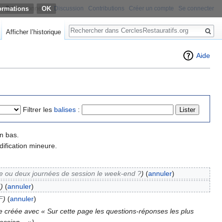
ormations
Non connecté
Discussion
Contributions
Créer un compte
Se connecter
Rechercher
Afficher l’historique
Aide
Filtrer les
balises
:
n bas.
ification mineure.
e ou deux journées de session le week-end ?
)
(
annuler
)
F
)
(
annuler
)
F
)
(
annuler
)
 créée avec « Sur cette page les questions-réponses les plus