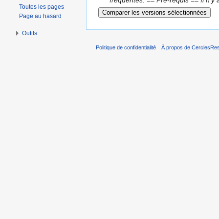
fréquentes. == Pré-requis == Il n'y 
Toutes les pages
Page au hasard
Outils
Politique de confidentialité
À propos de CerclesRest