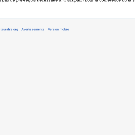
a pas de pré-requis nécessaire à l'inscription pour la conférence ou la s
auratifs.org
Avertissements
Version mobile