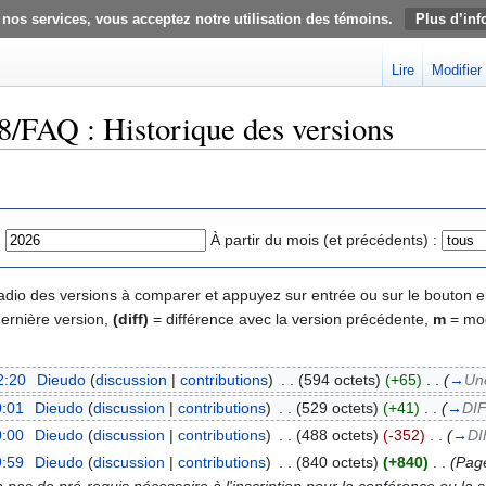
 nos services, vous acceptez notre utilisation des témoins.
Plus d’inf
Lire
Modifier
8/FAQ : Historique des versions
:
À partir du mois (et précédents) :
 radio des versions à comparer et appuyez sur entrée ou sur le bouton e
dernière version,
(diff)
= différence avec la version précédente,
m
= mod
2:20
‎
Dieudo
(
discussion
|
contributions
)
‎
. .
(594 octets)
(+65)
‎
. .
(
→
Un
0:01
‎
Dieudo
(
discussion
|
contributions
)
‎
. .
(529 octets)
(+41)
‎
. .
(
→
DI
0:00
‎
Dieudo
(
discussion
|
contributions
)
‎
. .
(488 octets)
(-352)
‎
. .
(
→
DI
9:59
‎
Dieudo
(
discussion
|
contributions
)
‎
. .
(840 octets)
(+840)
‎
. .
(Page