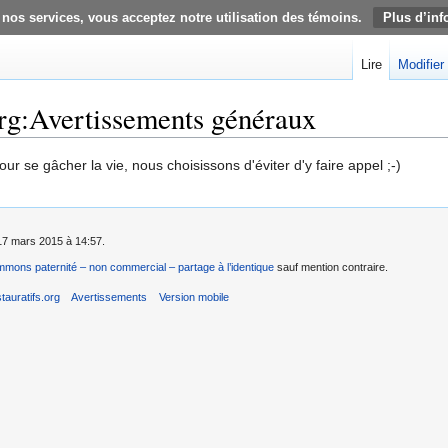
 nos services, vous acceptez notre utilisation des témoins.
Plus d’inf
Lire
Modifier
org:Avertissements généraux
r se gâcher la vie, nous choisissons d'éviter d'y faire appel ;-)
e 17 mars 2015 à 14:57.
mons paternité – non commercial – partage à l’identique
sauf mention contraire.
auratifs.org
Avertissements
Version mobile