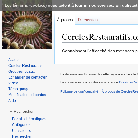
Les témoins (cookies) nous aident à fournir nos services. En utilisant
À propos
Discussion
CerclesRestauratifs.
Aller à :
navigation
,
rechercher
Connaissant l'efficacité des menaces pou
Accueil
Cercles Restauratifs
Groupes locaux
La dernière modification de cette page a été faite l
Échanger, se contacter
Le contenu est disponible sous licence
Creative Com
Vidéo
Témoignage
Politique de confidentialité
À propos de CerclesRest
Modifications récentes
Aide
Rechercher
Portails thématiques
Catégories
Utilisateurs
Rechercher