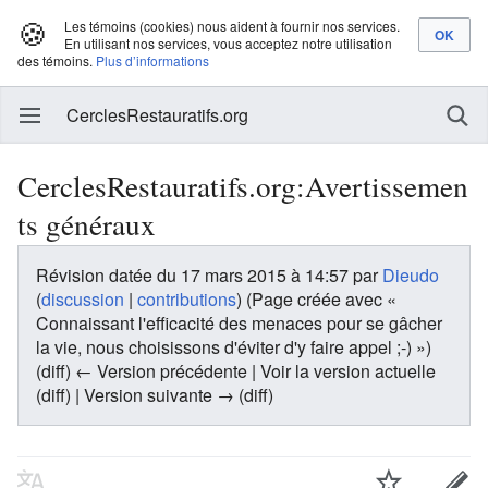
🍪
Les témoins (cookies) nous aident à fournir nos services.
En utilisant nos services, vous acceptez notre utilisation
des témoins.
Plus d’informations
CerclesRestauratifs.org
CerclesRestauratifs.org:Avertissemen
ts généraux
Révision datée du 17 mars 2015 à 14:57 par
Dieudo
(
discussion
|
contributions
)
(Page créée avec «
Connaissant l'efficacité des menaces pour se gâcher
la vie, nous choisissons d'éviter d'y faire appel ;-) »)
(diff) ← Version précédente | Voir la version actuelle
(diff) | Version suivante → (diff)