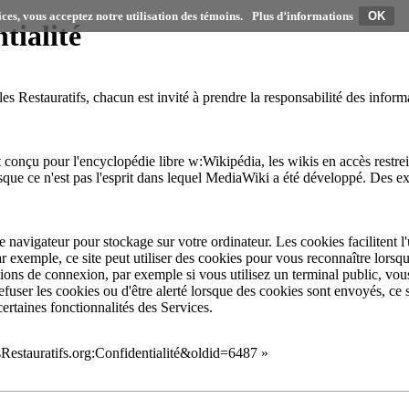
ices, vous acceptez notre utilisation des témoins.
Plus d’informations
tialité
les Restauratifs
, chacun est invité à prendre la responsabilité des informa
t conçu pour l'encyclopédie libre
w:Wikipédia
, les wikis en accès restr
isque ce n'est pas l'esprit dans lequel MediaWiki a été développé. Des 
e navigateur pour stockage sur votre ordinateur. Les cookies facilitent l'u
Par exemple, ce site peut utiliser des cookies pour vous reconnaître lors
tions de connexion, par exemple si vous utilisez un terminal public, 
fuser les cookies ou d'être alerté lorsque des cookies sont envoyés, ce s
certaines fonctionnalités des Services.
esRestauratifs.org:Confidentialité&oldid=6487
»