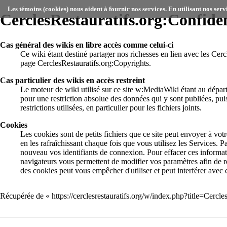
Les témoins (cookies) nous aident à fournir nos services. En utilisant nos serv
CerclesRestauratifs.org:Confiden
Cas général des wikis en libre accès comme celui-ci
Ce wiki étant destiné partager nos richesses en lien avec les
Cerc
page
CerclesRestauratifs.org:Copyrights
.
Cas particulier des wikis en accès restreint
Le moteur de wiki utilisé sur ce site
w:MediaWiki
étant au dépar
pour une restriction absolue des données qui y sont publiées, pu
restrictions utilisées, en particulier pour les fichiers joints.
Cookies
Les cookies sont de petits fichiers que ce site peut envoyer à votr
en les rafraîchissant chaque fois que vous utilisez les Services. 
nouveau vos identifiants de connexion. Pour effacer ces informa
navigateurs vous permettent de modifier vos paramètres afin de re
des cookies peut vous empêcher d'utiliser et peut interférer avec 
Récupérée de «
https://cerclesrestauratifs.org/w/index.php?title=Cercl