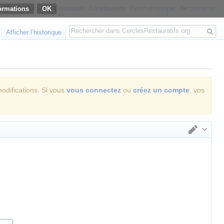
ormations
Non connecté
Discussion
Contributions
Créer un compte
Se connecter
Rechercher
Afficher l’historique
modifications. Si vous
vous connectez
ou
créez un compte
, vos