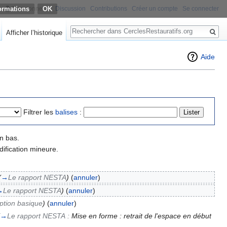
ormations
Non connecté
Discussion
Contributions
Créer un compte
Se connecter
Rechercher
Afficher l’historique
Aide
Filtrer les
balises
:
n bas.
ification mineure.
(
→
Le rapport NESTA
)
(
annuler
)
→
Le rapport NESTA
)
(
annuler
)
ption basique
)
(
annuler
)
→
Le rapport NESTA :
Mise en forme : retrait de l'espace en début