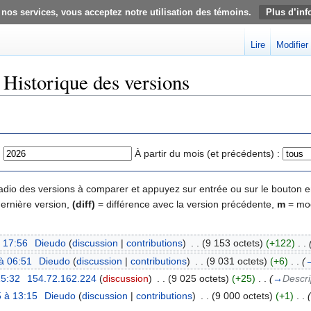
 nos services, vous acceptez notre utilisation des témoins.
Plus d’inf
Lire
Modifier
: Historique des versions
:
À partir du mois (et précédents) :
 radio des versions à comparer et appuyez sur entrée ou sur le bouton e
dernière version,
(diff)
= différence avec la version précédente,
m
= mod
à 17:56
‎
Dieudo
(
discussion
|
contributions
)
‎
. .
(9 153 octets)
(+122)
‎
. .
à 06:51
‎
Dieudo
(
discussion
|
contributions
)
‎
. .
(9 031 octets)
(+6)
‎
. .
(
15:32
‎
154.72.162.224
(
discussion
)
‎
. .
(9 025 octets)
(+25)
‎
. .
(
→
Descri
 à 13:15
‎
Dieudo
(
discussion
|
contributions
)
‎
. .
(9 000 octets)
(+1)
‎
. .
(