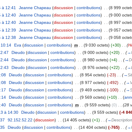
 à 12:41
‎
Jeanne Chapeau
(
discussion
|
contributions
)
‎
. .
(8 999 octet
 à 12:40
‎
Jeanne Chapeau
(
discussion
|
contributions
)
‎
. .
(9 000 octet
 à 12:40
‎
Jeanne Chapeau
(
discussion
|
contributions
)
‎
. .
(8 997 octet
 à 12:39
‎
Jeanne Chapeau
(
discussion
|
contributions
)
‎
. .
(9 057 octet
 à 12:38
‎
Jeanne Chapeau
(
discussion
|
contributions
)
‎
. .
(9 058 octet
 10:14
‎
Eva
(
discussion
|
contributions
)
‎
m
. .
(9 030 octets)
(+30)
‎
. .
(
H
12:47
‎
Dieudo
(
discussion
|
contributions
)
‎
. .
(9 000 octets)
(+20)
‎
. .
(
→
12:44
‎
Dieudo
(
discussion
|
contributions
)
‎
. .
(8 980 octets)
(+4)
‎
. .
(
→
D
12:43
‎
Dieudo
(
discussion
|
contributions
)
‎
. .
(8 976 octets)
(+22)
‎
. .
(
→
9:08
‎
Dieudo
(
discussion
|
contributions
)
‎
. .
(8 954 octets)
(-23)
‎
. .
(
→
Si
9:08
‎
Dieudo
(
discussion
|
contributions
)
‎
. .
(8 977 octets)
(-492)
‎
. .
(
→
V
8:17
‎
Dieudo
(
discussion
|
contributions
)
‎
. .
(9 469 octets)
(-100)
‎
. .
(
→
S
8:14
‎
Dieudo
(
discussion
|
contributions
)
‎
. .
(9 569 octets)
(+10)
‎
. .
(
ann
0:40
‎
Dieudo
(
discussion
|
contributions
)
‎
m
. .
(9 559 octets)
(0)
‎
. .
(28 
3 à 14:30
‎
Dieudo
(
discussion
|
contributions
)
‎
. .
(9 559 octets)
(-4 84
:37
‎
92.152.52.22
(
discussion
)
‎
. .
(14 405 octets)
(+1)
‎
. .
(
→
Descriptio
:35
‎
Dieudo
(
discussion
|
contributions
)
‎
. .
(14 404 octets)
(-765)
‎
. .
(
→