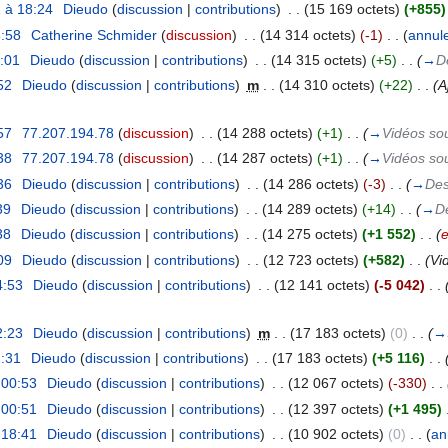
 à 18:24
‎
Dieudo
(
discussion
|
contributions
)
‎
. .
(15 169 octets)
(+855)
8:58
‎
Catherine Schmider
(
discussion
)
‎
. .
(14 314 octets)
(-1)
‎
. .
(
annul
:01
‎
Dieudo
(
discussion
|
contributions
)
‎
. .
(14 315 octets)
(+5)
‎
. .
(
→
D
52
‎
Dieudo
(
discussion
|
contributions
)
‎
m
. .
(14 310 octets)
(+22)
‎
. .
(A
57
‎
77.207.194.78
(
discussion
)
‎
. .
(14 288 octets)
(+1)
‎
. .
(
→
Vidéos sou
38
‎
77.207.194.78
(
discussion
)
‎
. .
(14 287 octets)
(+1)
‎
. .
(
→
Vidéos sou
36
‎
Dieudo
(
discussion
|
contributions
)
‎
. .
(14 286 octets)
(-3)
‎
. .
(
→
Des
39
‎
Dieudo
(
discussion
|
contributions
)
‎
. .
(14 289 octets)
(+14)
‎
. .
(
→
De
38
‎
Dieudo
(
discussion
|
contributions
)
‎
. .
(14 275 octets)
(+1 552)
‎
. .
(
e
09
‎
Dieudo
(
discussion
|
contributions
)
‎
. .
(12 723 octets)
(+582)
‎
. .
(Vi
4:53
‎
Dieudo
(
discussion
|
contributions
)
‎
. .
(12 141 octets)
(-5 042)
‎
. .
2:23
‎
Dieudo
(
discussion
|
contributions
)
‎
m
. .
(17 183 octets)
(0)
‎
. .
(
→
1:31
‎
Dieudo
(
discussion
|
contributions
)
‎
. .
(17 183 octets)
(+5 116)
‎
. .
 00:53
‎
Dieudo
(
discussion
|
contributions
)
‎
. .
(12 067 octets)
(-330)
‎
. .
 00:51
‎
Dieudo
(
discussion
|
contributions
)
‎
. .
(12 397 octets)
(+1 495)
‎
 18:41
‎
Dieudo
(
discussion
|
contributions
)
‎
. .
(10 902 octets)
(0)
‎
. .
(
an