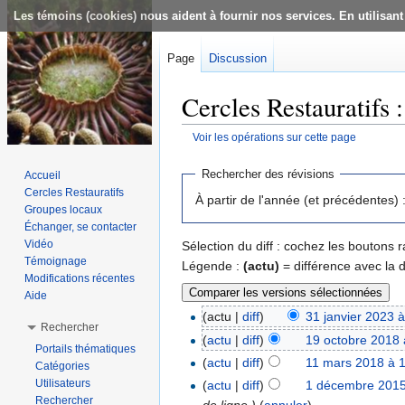
Les témoins (cookies) nous aident à fournir nos services. En utilisant
Page
Discussion
Cercles Restauratifs 
Voir les opérations sur cette page
Aller à :
navigation
,
rechercher
Rechercher des révisions
Accueil
Cercles Restauratifs
À partir de l'année (et précédentes) 
Groupes locaux
Échanger, se contacter
Vidéo
Sélection du diff : cochez les boutons
Témoignage
Légende :
(actu)
= différence avec la 
Modifications récentes
Aide
(actu |
diff
)
31 janvier 2023 
Rechercher
(
actu
|
diff
)
19 octobre 2018 
Portails thématiques
(
actu
|
diff
)
11 mars 2018 à 
Catégories
Utilisateurs
(
actu
|
diff
)
1 décembre 2015
Rechercher