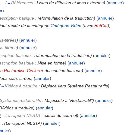
‎
. .
(
→
Références :
Listes de diffusion et liens externes
)
(
annuler
)
er
)
escription basique :
reformulation de la traduction
)
(
annuler
)
jout rapide de la catégorie
Catégorie:Vidéo
(avec
HotCat
))
s-titrées
)
(
annuler
)
s-titrées
)
(
annuler
)
cription basique :
reformulation de la traduction
)
(
annuler
)
scription basique :
Mise en forme
)
(
annuler
)
n:Restorative Circles
+ description basique)
(
annuler
)
déos sous-titrées)
(
annuler
)
(
→
Vidéos à traduire :
Déplacé vers Système Restauratifs
)
Systèmes restauratifs :
Majuscule à "Restauratif"
)
(
annuler
)
(Vidéos à traduire)
(
annuler
)
(
→
Le rapport NESTA :
extrait du courriel
)
(
annuler
)
. .
(Le rapport NESTA)
(
annuler
)
nuler
)