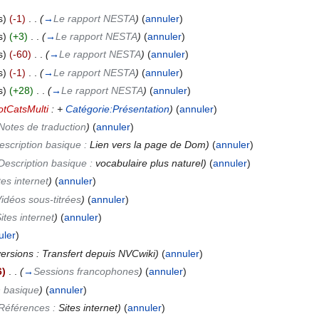
s)
(-1)
‎
. .
(
→
Le rapport NESTA
)
(
annuler
)
s)
(+3)
‎
. .
(
→
Le rapport NESTA
)
(
annuler
)
s)
(-60)
‎
. .
(
→
Le rapport NESTA
)
(
annuler
)
s)
(-1)
‎
. .
(
→
Le rapport NESTA
)
(
annuler
)
s)
(+28)
‎
. .
(
→
Le rapport NESTA
)
(
annuler
)
otCatsMulti
: +
Catégorie:Présentation
)
(
annuler
)
Notes de traduction
)
(
annuler
)
escription basique :
Lien vers la page de Dom
)
(
annuler
)
Description basique :
vocabulaire plus naturel
)
(
annuler
)
tes internet
)
(
annuler
)
idéos sous-titrées
)
(
annuler
)
ites internet
)
(
annuler
)
uler
)
versions : Transfert depuis NVCwiki)
(
annuler
)
6)
‎
. .
(
→
Sessions francophones
)
(
annuler
)
n basique
)
(
annuler
)
Références :
Sites internet
)
(
annuler
)