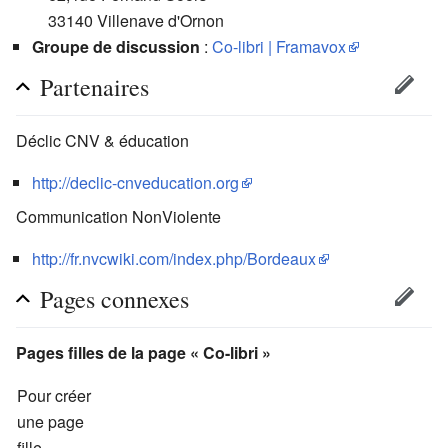
33140 Villenave d'Ornon
Groupe de discussion
:
Co-libri | Framavox
Partenaires
Déclic CNV & éducation
http://declic-cnveducation.org
Communication NonViolente
http://fr.nvcwiki.com/index.php/Bordeaux
Pages connexes
Pages filles de la page «
Co-libri
»
Pour créer
une page
fille,