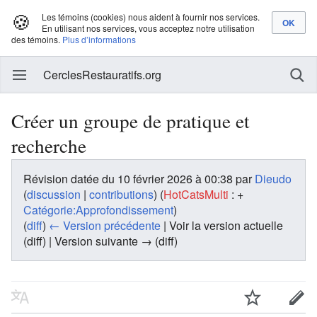
🍪
Les témoins (cookies) nous aident à fournir nos services.
En utilisant nos services, vous acceptez notre utilisation
des témoins.
Plus d’informations
CerclesRestauratifs.org
Créer un groupe de pratique et
recherche
Révision datée du 10 février 2026 à 00:38 par
Dieudo
(
discussion
|
contributions
)
(
HotCatsMulti
: +
Catégorie:Approfondissement
)
(
diff
)
← Version précédente
| Voir la version actuelle
(diff) | Version suivante → (diff)