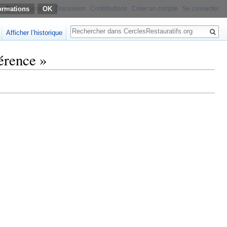
ormations
Non connecté
Discussion
Contributions
Créer un compte
Se connecter
Rechercher
Afficher l’historique
érence »