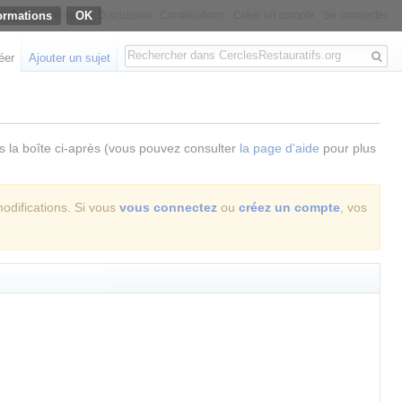
ormations
Non connecté
Discussion
Contributions
Créer un compte
Se connecter
Rechercher
éer
Ajouter un sujet
ns la boîte ci-après (vous pouvez consulter
la page d’aide
pour plus
modifications. Si vous
vous connectez
ou
créez un compte
, vos