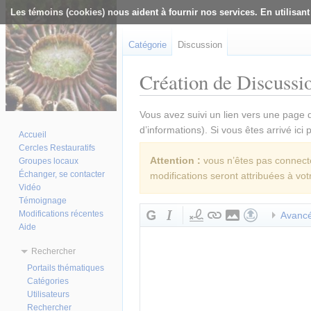
Les témoins (cookies) nous aident à fournir nos services. En utilisant
Catégorie
Discussion
Création de Discussio
Aller à :
navigation
,
rechercher
Vous avez suivi un lien vers une page q
d’informations). Si vous êtes arrivé ici
Accueil
Cercles Restauratifs
Attention :
vous n’êtes pas connecté(
Groupes locaux
Échanger, se contacter
modifications seront attribuées à vot
Vidéo
Témoignage
Modifications récentes
Avanc
Aide
Rechercher
Portails thématiques
Catégories
Utilisateurs
Rechercher