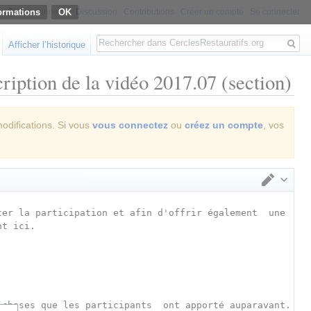
ormations
Non connecté
Discussion
Contributions
Créer un compte
Se connecter
Rechercher
Afficher l’historique
iption de la vidéo 2017.07 (section)
modifications. Si vous
vous connectez
ou
créez un compte
, vos