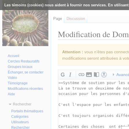
Les témoins (cookies) nous aident à fournir nos services. En utilisant
Page
Discussion
Modification de Domi
Aller à :
navigation
,
rechercher
Attention :
vous n’êtes pas connecté(
Accueil
modifications seront attribuées à vot
Cercles Restauratifs
Groupes locaux
Échanger, se contacter
Avanc
Vidéo
Témoignage
Modifications récentes
Aide
Rechercher
Portails thématiques
Catégories
Utilisateurs
Rechercher