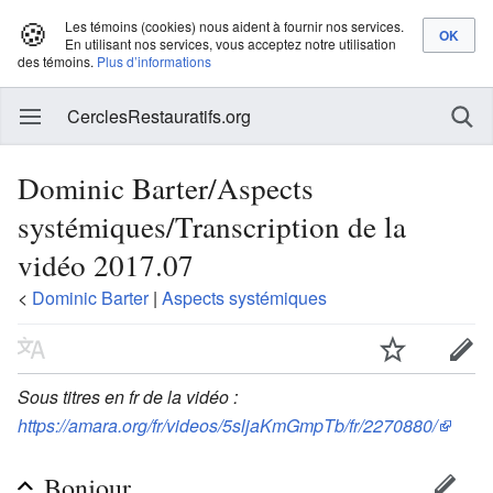
🍪
Les témoins (cookies) nous aident à fournir nos services.
En utilisant nos services, vous acceptez notre utilisation
des témoins.
Plus d’informations
CerclesRestauratifs.org
Dominic Barter/Aspects
systémiques/Transcription de la
vidéo 2017.07
<
Dominic Barter
‎ |
Aspects systémiques
Sous titres en fr de la vidéo :
https://amara.org/fr/videos/5sljaKmGmpTb/fr/2270880/
Bonjour