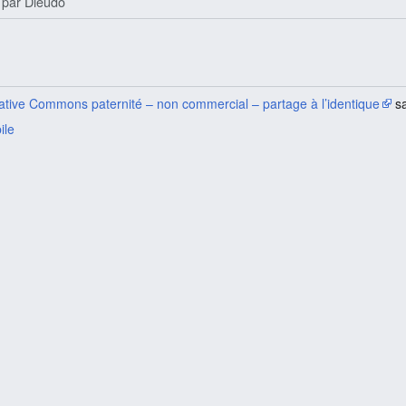
par
Dieudo
ative Commons paternité – non commercial – partage à l’identique
sa
ile