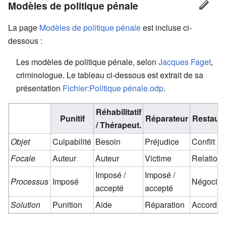
Modèles de politique pénale
La page
Modèles de politique pénale
est incluse ci-
dessous :
Les modèles de politique pénale, selon
Jacques Faget
,
criminologue. Le tableau ci-dessous est extrait de sa
présentation
Fichier:Politique pénale.odp
.
Réhabilitatif
Punitif
Réparateur
Restaura
/ Thérapeut.
Objet
Culpabilité
Besoin
Préjudice
Conflit
Focale
Auteur
Auteur
Victime
Relation
Imposé /
Imposé /
Processus
Imposé
Négocié
accepté
accepté
Solution
Punition
Aide
Réparation
Accord