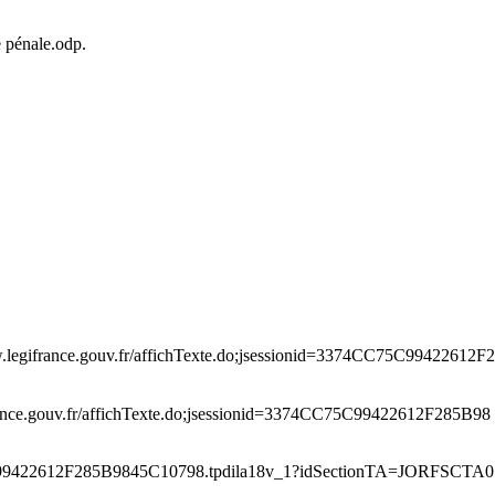
e pénale.odp
.