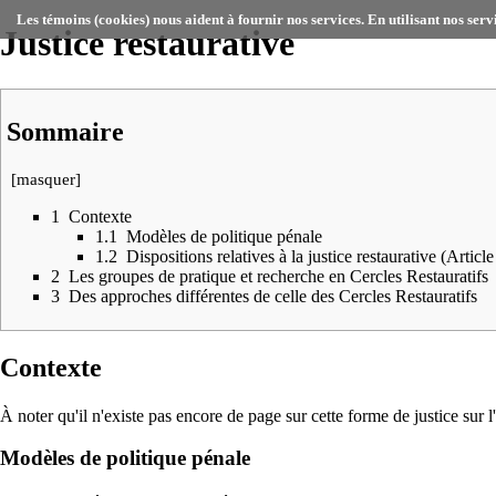
Les témoins (cookies) nous aident à fournir nos services. En utilisant nos serv
Justice restaurative
Sommaire
[
masquer
]
1
Contexte
1.1
Modèles de politique pénale
1.2
Dispositions relatives à la justice restaurative (Articl
2
Les groupes de pratique et recherche en Cercles Restauratifs
3
Des approches différentes de celle des Cercles Restauratifs
Contexte
À noter qu'il n'existe pas encore de page sur cette forme de justice su
Modèles de politique pénale