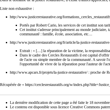
Liste non exhaustive :
http://www.justicerestaurative.org/formations_cercles_restauratif
Portés par Robert Cario, les services de cet institut son tari
Cet institut s'adresse principalement au monde judiciaire, 
communauté : famille, école, association, etc…
http://www.justicerestaurative.org/fr/article/la-justice-restaurative
Extrait : « […] la réparation de la victime, la responsabilisa
Dans le cadre des Cercles Restauratifs il est capital d'offr
de l'acte ou simple membre de la communauté. A savoir l'op
l'opportunité de vivre de la réparation pour l'auteur de l'ac
http://www.apcars.fr/projets/la-justice-restaurative/
: proche de Ro
Récupérée de «
https://cerclesrestauratifs.org/w/index.php?title=Justi
La dernière modification de cette page a été faite le 18 novembr
Le contenu est disponible sous licence
Creative Commons paterni