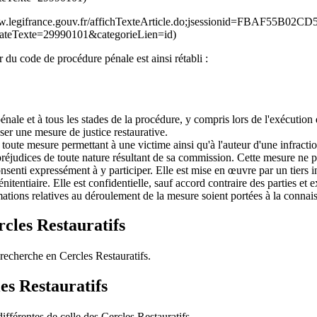
Ier du code de procédure pénale est ainsi rétabli :
nale et à tous les stades de la procédure, y compris lors de l'exécution d
ser une mesure de justice restaurative.
toute mesure permettant à une victime ainsi qu'à l'auteur d'une infraction
préjudices de toute nature résultant de sa commission. Cette mesure ne peu
senti expressément à y participer. Elle est mise en œuvre par un tiers ind
nitentiaire. Elle est confidentielle, sauf accord contraire des parties et 
rmations relatives au déroulement de la mesure soient portées à la conna
cles Restauratifs
recherche en Cercles Restauratifs
.
es Restauratifs
différentes de celle des
Cercles Restauratifs
.