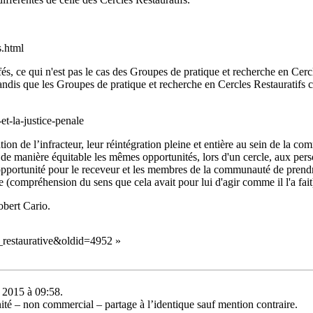
s.html
fés, ce qui n'est pas le cas des
Groupes de pratique et recherche en Cercl
tandis que les
Groupes de pratique et recherche en Cercles Restauratifs
c
-et-la-justice-penale
tion de l’infracteur, leur réintégration pleine et entière au sein de la co
ir de manière équitable les mêmes opportunités, lors d'un cercle, aux per
portunité pour le receveur et les membres de la communauté de prendre l
te (compréhension du sens que cela avait pour lui d'agir comme il l'a fait
bert Cario.
ce_restaurative&oldid=4952
»
e 2015 à 09:58.
té – non commercial – partage à l’identique
sauf mention contraire.