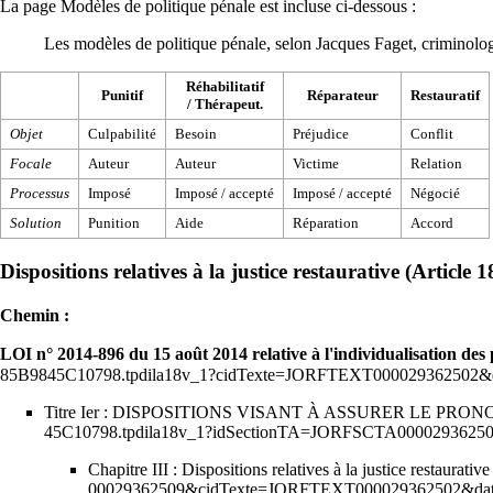
La page
Modèles de politique pénale
est incluse ci-dessous :
Les modèles de politique pénale, selon
Jacques Faget
, criminolo
Réhabilitatif
Punitif
Réparateur
Restauratif
/ Thérapeut.
Objet
Culpabilité
Besoin
Préjudice
Conflit
Focale
Auteur
Auteur
Victime
Relation
Processus
Imposé
Imposé / accepté
Imposé / accepté
Négocié
Solution
Punition
Aide
Réparation
Accord
Dispositions relatives à la justice restaurative (Article 
Chemin :
LOI n° 2014-896 du 15 août 2014 relative à l'individualisation des pe
Titre Ier : DISPOSITIONS VISANT À ASSURER LE PR
Chapitre III : Dispositions relatives à la justice restaurative