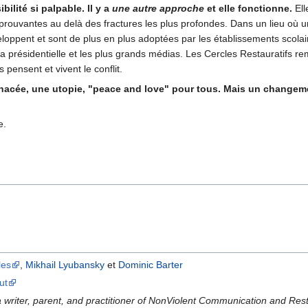
bilité si palpable. Il y a
une autre approche
et elle fonctionne.
Ell
 éprouvantes au delà des fractures les plus profondes. Dans un lieu où 
eloppent et sont de plus en plus adoptées par les établissements scolai
 la présidentielle et les plus grands médias. Les Cercles Restauratifs r
 pensent et vivent le conflit.
anacée, une utopie, "peace and love" pour tous. Mais un changem
e.
les
,
Mikhail Lyubansky
et
Dominic Barter
ut
a writer, parent, and practitioner of NonViolent Communication and Rest