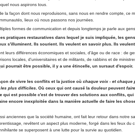
uquel nous aspirons tous.
s de la façon dont nous reproduisons, sans nous en rendre compte, ce
ommunautés, lieux où nous passons nos journées.
ultiples formes de communication et depuis longtemps je parle aux gens
es pratiques restauratives dans lequel je suis impliquée, les gen
x s'illuminent. Ils sourient. Ils veulent en savoir plus. Ils veulent
t leurs différences économiques et sociales, d'âge ou de race : de gest
ons locales, d'universitaires et de militants, de rabbins et de ministr
i pourrait être possible, il y a une étincelle, un sursaut d'espoir.
çon de vivre les conflits et la justice où
chaque voix - et chaque 
les plus difficiles
. Où ceux qui ont causé la douleur peuvent
fair
Ce qui est possible c'est de trouver des solutions aux conflits, qu
aine encore inexploitée dans la manière actuelle de faire les chos
ssi anciennes que la société humaine, ont fait leur retour dans notre sa
apprentissage, revêtent un aspect plus moderne, forgé dans les feux du c
nnihilante se superposent à une lutte pour la survie au quotidien.