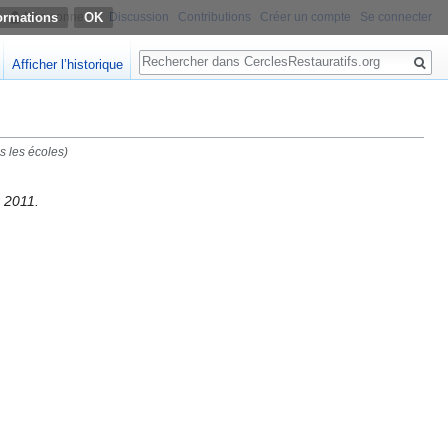
ormations
Non connecté
Discussion
Contributions
Créer un compte
Se connecter
Rechercher
Afficher l’historique
ns les écoles
)
r 2011.