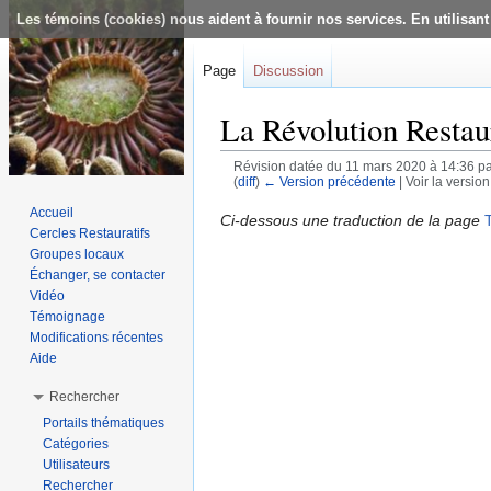
Les témoins (cookies) nous aident à fournir nos services. En utilisant
Page
Discussion
La Révolution Restau
Révision datée du 11 mars 2020 à 14:36 p
(
diff
)
← Version précédente
| Voir la version
Aller à :
navigation
,
rechercher
Accueil
Ci-dessous une traduction de la page
Cercles Restauratifs
Groupes locaux
Échanger, se contacter
Vidéo
Témoignage
Modifications récentes
Aide
Rechercher
Portails thématiques
Catégories
Utilisateurs
Rechercher