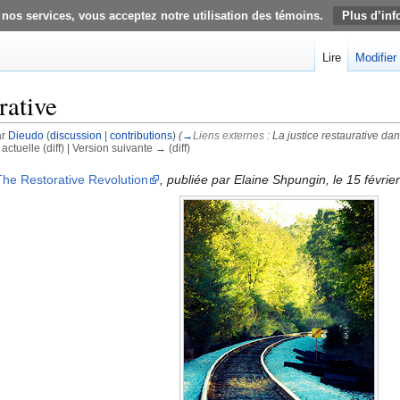
 nos services, vous acceptez notre utilisation des témoins.
Plus d’inf
Lire
Modifier
rative
ar
Dieudo
(
discussion
|
contributions
)
(
→
Liens externes :
La justice restaurative da
 actuelle (diff) | Version suivante → (diff)
The Restorative Revolution
, publiée par Elaine Shpungin, le 15 févrie