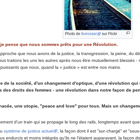
Photo de
foxrosser
sur Flickr
s je pense que nous sommes prêts pour une Révolution.
approche que nous avons de la justice, la transgression, la peine, du dél
ous traitons les uns les autres après nous être mutuellement blessés -
 puissants que nous, quand la « justice » est entre nos mains.
lle de la société, d'un changement d'optique, d'une révolution qui
des droits des femmes - une révolution dans notre façon de pen
anacée, une utopie, "peace and love" pour tous. Mais un changem
ement d'un train qui se propage le long des rails, longtemps avant que l
du
système de justice actuel
, la façon dont il est "sur-chargé" et "sous
lus endurcis et moins intégrés qu'ils ne l'étaient auparavant, la façon do