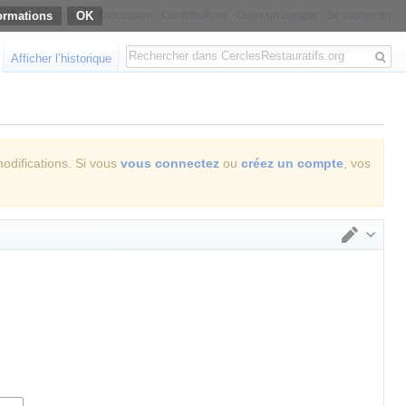
ormations
Non connecté
Discussion
Contributions
Créer un compte
Se connecter
Rechercher
Afficher l’historique
modifications. Si vous
vous connectez
ou
créez un compte
, vos