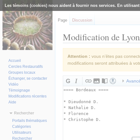
Les témoins (cookies) nous aident à fournir nos services. En utilisant
Page
Discussion
Modification de Lyon/
Aller à :
navigation
,
rechercher
Attention :
vous n’êtes pas connecté(
Accueil
modifications seront attribuées à vot
Cercles Restauratifs
Groupes locaux
Échanger, se contacter
Avanc
Vidéo
Témoignage
Modifications récentes
Aide
Rechercher
Portails thématiques
Catégories
Utilisateurs
Rechercher