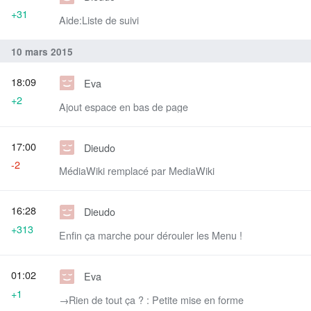
+31
Aide:Liste de suivi
10 mars 2015
18:09
Eva
+2
Ajout espace en bas de page
17:00
Dieudo
-2
MédiaWiki remplacé par MediaWiki
16:28
Dieudo
+313
Enfin ça marche pour dérouler les Menu !
01:02
Eva
+1
→‎Rien de tout ça ? : Petite mise en forme