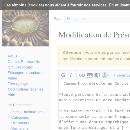
Les témoins (cookies) nous aident à fournir nos services. En utilisant
Page
Discussion
Modification de Prése
Aller à :
navigation
,
rechercher
Attention :
vous n’êtes pas connecté(
Accueil
modifications seront attribuées à vot
Cercles Restauratifs
Groupes locaux
Échanger, se contacter
Avanc
Vidéo
Témoignage
Modifications récentes
Aide
Rechercher
Portails thématiques
Catégories
Utilisateurs
Rechercher