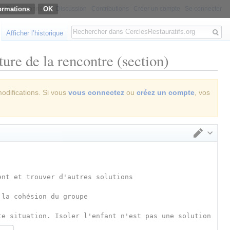
ormations
Non connecté
Discussion
Contributions
Créer un compte
Se connecter
Rechercher
Afficher l’historique
ure de la rencontre (section)
modifications. Si vous
vous connectez
ou
créez un compte
, vos