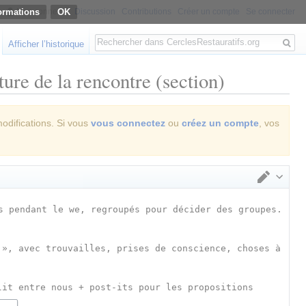
ormations
Non connecté
Discussion
Contributions
Créer un compte
Se connecter
Rechercher
Afficher l’historique
ure de la rencontre (section)
modifications. Si vous
vous connectez
ou
créez un compte
, vos