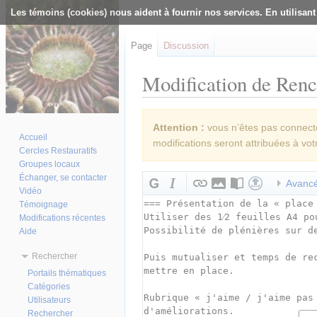
Les témoins (cookies) nous aident à fournir nos services. En utilisant
Page
Discussion
Modification de Renco
Aller à :
navigation
,
rechercher
Attention :
vous n’êtes pas connecté(
Accueil
modifications seront attribuées à vot
Cercles Restauratifs
Groupes locaux
Échanger, se contacter
Avanc
Vidéo
Témoignage
Modifications récentes
Aide
Rechercher
Portails thématiques
Catégories
Utilisateurs
Rechercher