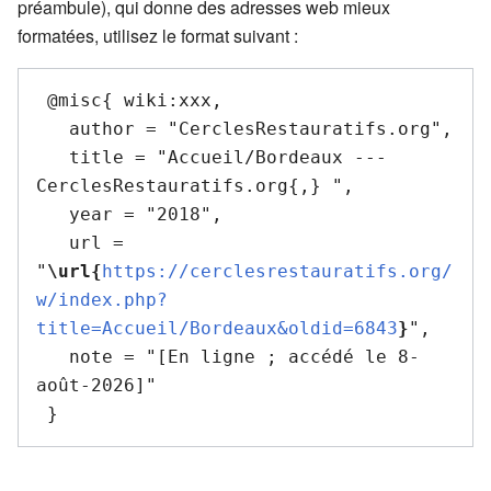
préambule), qui donne des adresses web mieux
formatées, utilisez le format suivant :
 @misc{ wiki:xxx,

   author = "CerclesRestauratifs.org",

   title = "Accueil/Bordeaux --- 
CerclesRestauratifs.org{,} ",

   year = "2018",

   url = 
"
\url{
https://cerclesrestauratifs.org/
w/index.php?
title=Accueil/Bordeaux&oldid=6843
}
",

   note = "[En ligne ; accédé le 8-
août-2026]"
