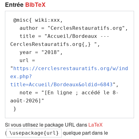
Entrée
BibTeX
 @misc{ wiki:xxx,

   author = "CerclesRestauratifs.org",

   title = "Accueil/Bordeaux --- 
CerclesRestauratifs.org{,} ",

   year = "2018",

   url = 
"
https://cerclesrestauratifs.org/w/ind
ex.php?
title=Accueil/Bordeaux&oldid=6843
",

   note = "[En ligne ; accédé le 8-
août-2026]"

Si vous utilisez le package URL dans
LaTeX
(
quelque part dans le
\usepackage{url}