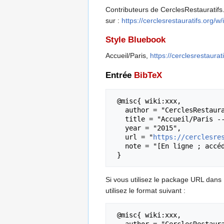
Contributeurs de CerclesRestauratifs.o
sur :
https://cerclesrestauratifs.org/
Style Bluebook
Accueil/Paris,
https://cerclesrestaura
Entrée
BibTeX
 @misc{ wiki:xxx,

   author = "CerclesRestauratifs.org",

   title = "Accueil/Paris --- CerclesRestauratifs.org{,} ",

   year = "2015",

   url = "
https://cerclesre
   note = "[En ligne ; accédé le 7-août-2026]"

Si vous utilisez le package URL dans
utilisez le format suivant :
 @misc{ wiki:xxx,

   author = "CerclesRestauratifs.org",
