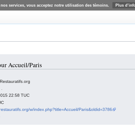
 nos services, vous acceptez notre utilisation des témoins.
Plus d’inf
our Accueil/Paris
Restauratifs.org
,
.
r 2015 22:58 TUC
UC
srestauratifs.org/w/index.php?title=Accueil/Paris&oldid=3786
6