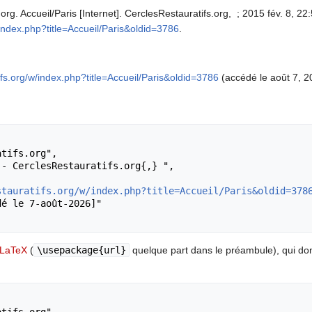
rg. Accueil/Paris [Internet]. CerclesRestauratifs.org, ; 2015 fév. 8, 22
w/index.php?title=Accueil/Paris&oldid=3786
.
tifs.org/w/index.php?title=Accueil/Paris&oldid=3786
(accédé le août 7, 2
stauratifs.org/w/index.php?title=Accueil/Paris&oldid=378
LaTeX
(
\usepackage{url}
quelque part dans le préambule), qui d