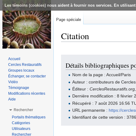
Les témoins (cookies) nous aident à fournir nos services. En utilisant
Page spéciale
Citation
Aller à :
navigation
,
rechercher
Accueil
Détails bibliographiques p
Cercles Restauratifs
Groupes locaux
Nom de la page : Accueil/Paris
Échanger, se contacter
Auteur : contributeurs de Cercles
Vidéo
Témoignage
Éditeur :
CerclesRestauratifs.org
Modifications récentes
Dernière modification : 8 févrie
Aide
Récupéré : 7 août 2026 16:56 T
Rechercher
URL permanente :
https://cercle
Identifiant de cette version : 378
Portails thématiques
Catégories
Utilisateurs
Rechercher