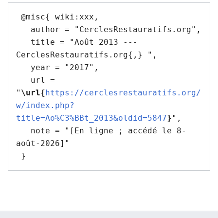
 @misc{ wiki:xxx,

   author = "CerclesRestauratifs.org",

   title = "Août 2013 --- 
CerclesRestauratifs.org{,} ",

   year = "2017",

   url = 
"
\url{
https://cerclesrestauratifs.org/
w/index.php?
title=Ao%C3%BBt_2013&oldid=5847
}
",

   note = "[En ligne ; accédé le 8-
août-2026]"
