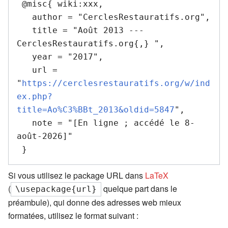
 @misc{ wiki:xxx,

   author = "CerclesRestauratifs.org",

   title = "Août 2013 --- 
CerclesRestauratifs.org{,} ",

   year = "2017",

   url = 
"
https://cerclesrestauratifs.org/w/ind
ex.php?
title=Ao%C3%BBt_2013&oldid=5847
",

   note = "[En ligne ; accédé le 8-
août-2026]"

Si vous utilisez le package URL dans
LaTeX
(
quelque part dans le
\usepackage{url}
préambule), qui donne des adresses web mieux
formatées, utilisez le format suivant :