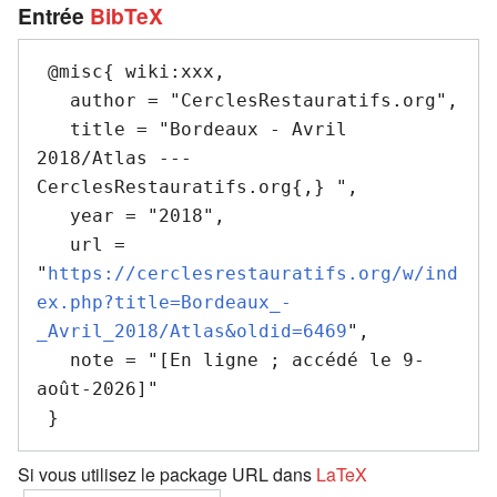
Entrée
BibTeX
 @misc{ wiki:xxx,

   author = "CerclesRestauratifs.org",

   title = "Bordeaux - Avril 
2018/Atlas --- 
CerclesRestauratifs.org{,} ",

   year = "2018",

   url = 
"
https://cerclesrestauratifs.org/w/ind
ex.php?title=Bordeaux_-
_Avril_2018/Atlas&oldid=6469
",

   note = "[En ligne ; accédé le 9-
août-2026]"

Si vous utilisez le package URL dans
LaTeX