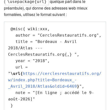
(
quelque part dans le
\usepackage{url}
préambule), qui donne des adresses web mieux
formatées, utilisez le format suivant :
 @misc{ wiki:xxx,

   author = "CerclesRestauratifs.org",

   title = "Bordeaux - Avril 
2018/Atlas --- 
CerclesRestauratifs.org{,} ",

   year = "2018",

   url = 
"
\url{
https://cerclesrestauratifs.org/
w/index.php?title=Bordeaux_-
_Avril_2018/Atlas&oldid=6469
}
",

   note = "[En ligne ; accédé le 9-
août-2026]"
