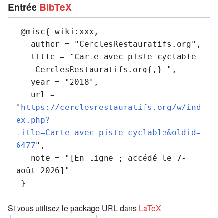
Entrée
BibTeX
 @misc{ wiki:xxx,

   author = "CerclesRestauratifs.org",

   title = "Carte avec piste cyclable 
--- CerclesRestauratifs.org{,} ",

   year = "2018",

   url = 
"
https://cerclesrestauratifs.org/w/ind
ex.php?
title=Carte_avec_piste_cyclable&oldid=
6477
",

   note = "[En ligne ; accédé le 7-
août-2026]"

Si vous utilisez le package URL dans
LaTeX