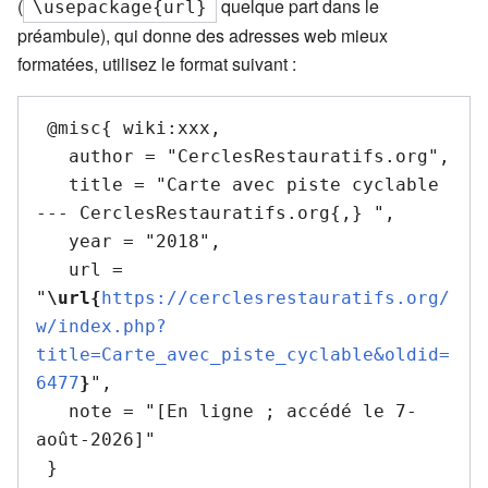
(
quelque part dans le
\usepackage{url}
préambule), qui donne des adresses web mieux
formatées, utilisez le format suivant :
 @misc{ wiki:xxx,

   author = "CerclesRestauratifs.org",

   title = "Carte avec piste cyclable 
--- CerclesRestauratifs.org{,} ",

   year = "2018",

   url = 
"
\url{
https://cerclesrestauratifs.org/
w/index.php?
title=Carte_avec_piste_cyclable&oldid=
6477
}
",

   note = "[En ligne ; accédé le 7-
août-2026]"
