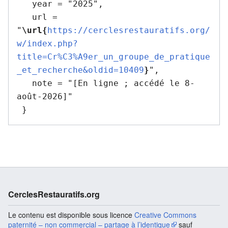
   year = "2025",

   url = 
"
\url{
https://cerclesrestauratifs.org/
w/index.php?
title=Cr%C3%A9er_un_groupe_de_pratique
_et_recherche&oldid=10409
}
",

   note = "[En ligne ; accédé le 8-
août-2026]"

CerclesRestauratifs.org
Le contenu est disponible sous licence
Creative Commons
paternité – non commercial – partage à l’identique
sauf