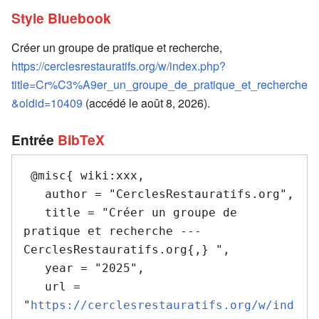
Style Bluebook
Créer un groupe de pratique et recherche,
https://cerclesrestauratifs.org/w/index.php?
title=Cr%C3%A9er_un_groupe_de_pratique_et_recherche
&oldid=10409
(accédé le août 8, 2026).
Entrée
BibTeX
 @misc{ wiki:xxx,

   author = "CerclesRestauratifs.org",

   title = "Créer un groupe de 
pratique et recherche --- 
CerclesRestauratifs.org{,} ",

   year = "2025",

   url = 
"
https://cerclesrestauratifs.org/w/ind