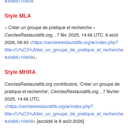
&oldid=10409
.
Style MLA
« Créer un groupe de pratique et recherche »
CerclesRestauratifs.org,
. 7 fév. 2025, 14:46 UTC. 8 août
2026, 06:43 <
https://cerclesrestauratifs.org/w/index.php?
title=Cr%C3%A9er_un_groupe_de_pratique_et_recherche
&oldid=10409
>.
Style MHRA
CerclesRestauratifs.org contributors, 'Créer un groupe de
pratique et recherche',
CerclesRestauratifs.org, ,
7 février
2025, 14:46 UTC,
<
https://cerclesrestauratifs.org/w/index.php?
title=Cr%C3%A9er_un_groupe_de_pratique_et_recherche
&oldid=10409
> [accédé le 8 août 2026]