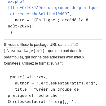
ex.php?
title=Cr%C3%A9er_un_groupe_de_pratique
_et_recherche&oldid=10409
",

   note = "[En ligne ; accédé le 8-
août-2026]"

Si vous utilisez le package URL dans
LaTeX
(
quelque part dans le
\usepackage{url}
préambule), qui donne des adresses web mieux
formatées, utilisez le format suivant :
 @misc{ wiki:xxx,

   author = "CerclesRestauratifs.org",

   title = "Créer un groupe de 
pratique et recherche --- 
CerclesRestauratifs.org{,} ",
