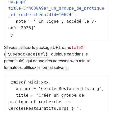
ex.php?
title=Cr%C3%A9er_un_groupe_de_pratique
_et_recherche&oldid=10624
",

   note = "[En ligne ; accédé le 7-
août-2026]"

Si vous utilisez le package URL dans
LaTeX
(
quelque part dans le
\usepackage{url}
préambule), qui donne des adresses web mieux
formatées, utilisez le format suivant :
 @misc{ wiki:xxx,

   author = "CerclesRestauratifs.org",

   title = "Créer un groupe de 
pratique et recherche --- 
CerclesRestauratifs.org{,} ",
