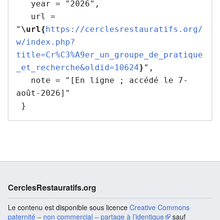
   year = "2026",

   url = 
"
\url{
https://cerclesrestauratifs.org/
w/index.php?
title=Cr%C3%A9er_un_groupe_de_pratique
_et_recherche&oldid=10624
}
",

   note = "[En ligne ; accédé le 7-
août-2026]"

CerclesRestauratifs.org
Le contenu est disponible sous licence
Creative Commons
paternité – non commercial – partage à l’identique
sauf