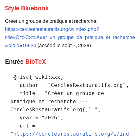
Style Bluebook
Créer un groupe de pratique et recherche,
https://cerclesrestauratifs.org/w/index.php?
title=Cr%C3%A9er_un_groupe_de_pratique_et_recherche
&oldid=10624
(accédé le août 7, 2026).
Entrée
BibTeX
 @misc{ wiki:xxx,

   author = "CerclesRestauratifs.org",

   title = "Créer un groupe de 
pratique et recherche --- 
CerclesRestauratifs.org{,} ",

   year = "2026",

   url = 
"
https://cerclesrestauratifs.org/w/ind