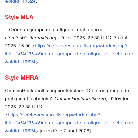
&oldid=10624
.
Style MLA
« Créer un groupe de pratique et recherche »
CerclesRestauratifs.org,
. 9 fév. 2026, 22:38 UTC. 7 août
2026, 16:00 <
https://cerclesrestauratifs.org/w/index.php?
title=Cr%C3%A9er_un_groupe_de_pratique_et_recherche
&oldid=10624
>.
Style MHRA
CerclesRestauratifs.org contributors, 'Créer un groupe de
pratique et recherche',
CerclesRestauratifs.org, ,
9 février
2026, 22:38 UTC,
<
https://cerclesrestauratifs.org/w/index.php?
title=Cr%C3%A9er_un_groupe_de_pratique_et_recherche
&oldid=10624
> [accédé le 7 août 2026]