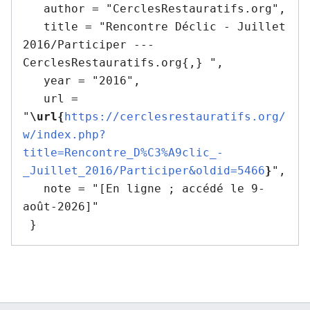
   author = "CerclesRestauratifs.org",

   title = "Rencontre Déclic - Juillet 
2016/Participer --- 
CerclesRestauratifs.org{,} ",

   year = "2016",

   url = 
"
\url{
https://cerclesrestauratifs.org/
w/index.php?
title=Rencontre_D%C3%A9clic_-
_Juillet_2016/Participer&oldid=5466
}
",

   note = "[En ligne ; accédé le 9-
août-2026]"
