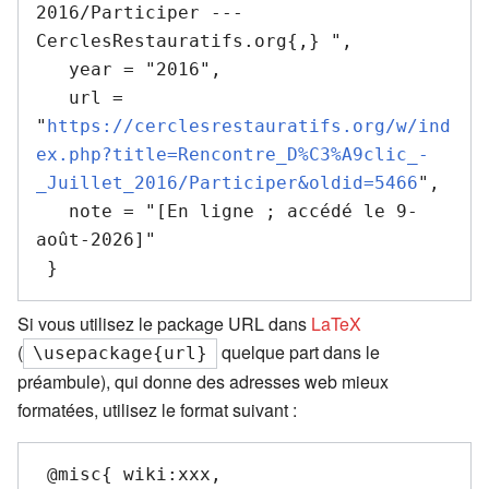
2016/Participer --- 
CerclesRestauratifs.org{,} ",

   year = "2016",

   url = 
"
https://cerclesrestauratifs.org/w/ind
ex.php?title=Rencontre_D%C3%A9clic_-
_Juillet_2016/Participer&oldid=5466
",

   note = "[En ligne ; accédé le 9-
août-2026]"

Si vous utilisez le package URL dans
LaTeX
(
quelque part dans le
\usepackage{url}
préambule), qui donne des adresses web mieux
formatées, utilisez le format suivant :
 @misc{ wiki:xxx,
