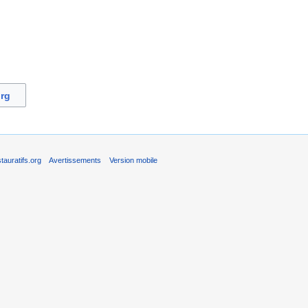
org
auratifs.org
Avertissements
Version mobile