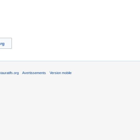
org
auratifs.org
Avertissements
Version mobile