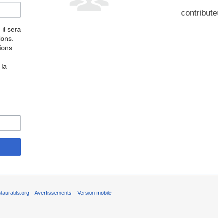
contribute
 il sera
ions.
tions
 la
auratifs.org
Avertissements
Version mobile