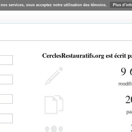
 nos services, vous acceptez notre utilisation des témoins.
Plus d’inf
CerclesRestauratifs.org est écrit
9 
modifi
2
pa