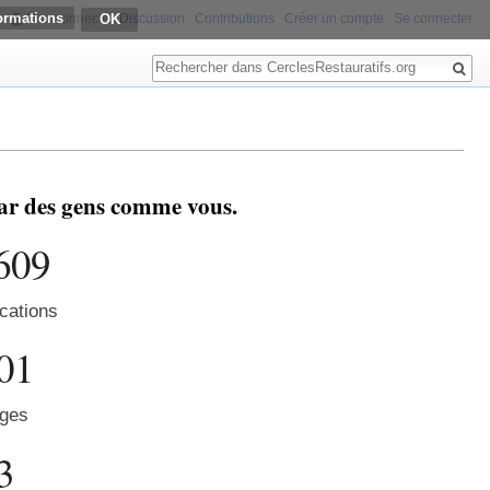
ormations
Non connecté
Discussion
Contributions
Créer un compte
Se connecter
Rechercher
 par des gens comme vous.
609
cations
01
ges
3