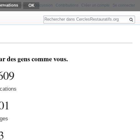
ormations
Non connecté
Discussion
Contributions
Créer un compte
Se connecter
Rechercher
 par des gens comme vous.
609
cations
01
ges
3