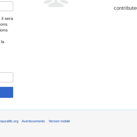
contribute
 il sera
ions.
tions
 la
auratifs.org
Avertissements
Version mobile