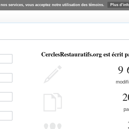
 nos services, vous acceptez notre utilisation des témoins.
Plus d’inf
CerclesRestauratifs.org est écrit
9 
modifi
2
pa