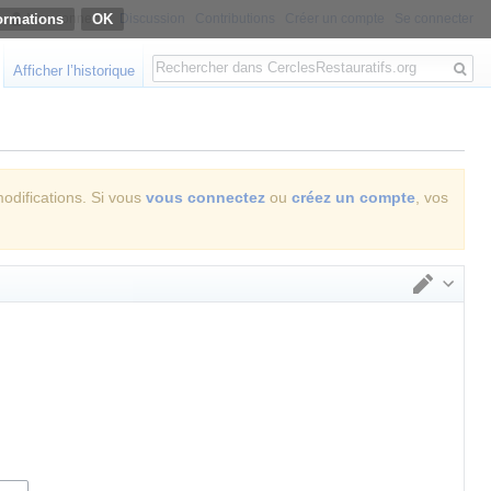
ormations
Non connecté
Discussion
Contributions
Créer un compte
Se connecter
Rechercher
Afficher l’historique
modifications. Si vous
vous connectez
ou
créez un compte
, vos