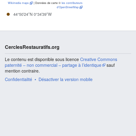
Wikimedia maps
| Données de carte ©
les contributeurs
d’OpenStreetMap
44°50′24″N 0°34′39″W
CerclesRestauratifs.org
Le contenu est disponible sous licence
Creative Commons
paternité – non commercial – partage à l’identique
sauf
mention contraire.
Confidentialité
Désactiver la version mobile