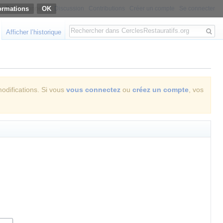
ormations
Non connecté
Discussion
Contributions
Créer un compte
Se connecter
Rechercher
Afficher l’historique
modifications. Si vous
vous connectez
ou
créez un compte
, vos