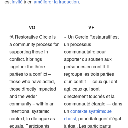
est
invité
à en
améliorer la traduction
.
VO
VF
“A Restorative Circle is
« Un Cercle Restauratif est
a community process for
un processus
supporting those in
communautaire pour
conflict. It brings
apporter du soutien aux
together the three
personnes en conflit. Il
parties to a conflict –
regroupe les trois parties
those who have acted,
d'un conflit — ceux qui ont
those directly impacted
agi, ceux qui sont
and the wider
directement touchés et la
community – within an
communauté élargie — dans
intentional systemic
un
contexte systémique
context, to dialogue as
choisi
, pour dialoguer d'égal
equals. Participants
à égal. Les participants