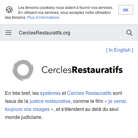
🍪
Les témoins (cookies) nous aident à fournir nos services.
En utilisant nos services, vous acceptez notre utilisation
des témoins.
Plus d’informations
CerclesRestauratifs.org
[ In English ]
En très bref, les
systèmes
et
Cercles Restauratifs
sont
issus de la
justice restaurative
, comme le film «
je verrai
toujours vos visages
», et s'étendent au delà du seul
monde judiciaire.