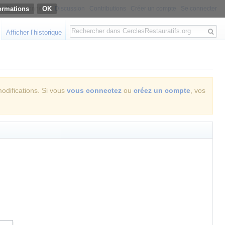
ormations
Non connecté
Discussion
Contributions
Créer un compte
Se connecter
Rechercher
Afficher l’historique
modifications. Si vous
vous connectez
ou
créez un compte
, vos