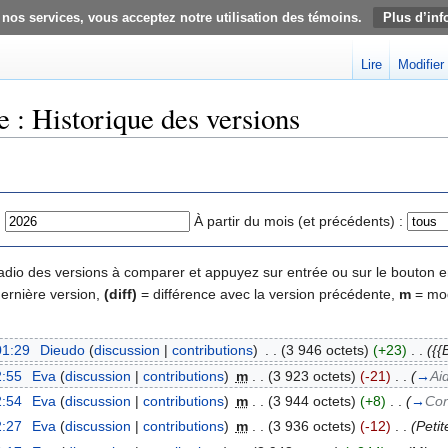
 nos services, vous acceptez notre utilisation des témoins.
Plus d’inf
Lire
Modifier
e : Historique des versions
:
À partir du mois (et précédents) :
 radio des versions à comparer et appuyez sur entrée ou sur le bouton e
dernière version,
(diff)
= différence avec la version précédente,
m
= mod
01:29
‎
Dieudo
(
discussion
|
contributions
)
‎
. .
(3 946 octets)
(+23)
‎
. .
({{
2:55
‎
Eva
(
discussion
|
contributions
)
‎
m
. .
(3 923 octets)
(-21)
‎
. .
(
→
Ai
2:54
‎
Eva
(
discussion
|
contributions
)
‎
m
. .
(3 944 octets)
(+8)
‎
. .
(
→
Con
2:27
‎
Eva
(
discussion
|
contributions
)
‎
m
. .
(3 936 octets)
(-12)
‎
. .
(Peti