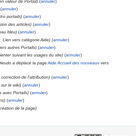
en valeur de Portail)
(
annuler
)
(
annuler
)
ntro portails)
(
annuler
)
ion des articles)
(
annuler
)
au bleu)
(
annuler
)
 :
Lien vers catégorie Aide
)
(
annuler
)
vers autres Portails)
(
annuler
)
rienter suivant les usages du site)
(
annuler
)
Dieudo a déplacé la page
Aide:Accueil des nouveaux
vers
 correction de l'attribution)
(
annuler
)
. sur le wiki)
(
annuler
)
s avec Portails)
(
annuler
)
ns)
(
annuler
)
réation de la page)