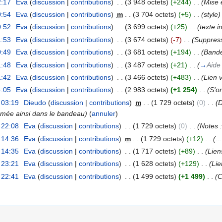
2:17
‎
Eva
(
discussion
|
contributions
)
‎
. .
(3 948 octets)
(+244)
‎
. .
(Mise 
0:54
‎
Eva
(
discussion
|
contributions
)
‎
m
. .
(3 704 octets)
(+5)
‎
. .
(style)
0:52
‎
Eva
(
discussion
|
contributions
)
‎
. .
(3 699 octets)
(+25)
‎
. .
(texte i
1:53
‎
Eva
(
discussion
|
contributions
)
‎
. .
(3 674 octets)
(-7)
‎
. .
(Suppress
0:49
‎
Eva
(
discussion
|
contributions
)
‎
. .
(3 681 octets)
(+194)
‎
. .
(Bande
1:48
‎
Eva
(
discussion
|
contributions
)
‎
. .
(3 487 octets)
(+21)
‎
. .
(
→
Aide
1:42
‎
Eva
(
discussion
|
contributions
)
‎
. .
(3 466 octets)
(+483)
‎
. .
(Lien 
4:05
‎
Eva
(
discussion
|
contributions
)
‎
. .
(2 983 octets)
(+1 254)
‎
. .
(S'o
 03:19
‎
Dieudo
(
discussion
|
contributions
)
‎
m
. .
(1 729 octets)
(0)
‎
. .
(
mée ainsi dans le bandeau)
(
annuler
)
 22:08
‎
Eva
(
discussion
|
contributions
)
‎
. .
(1 729 octets)
(0)
‎
. .
(Notes :
 14:36
‎
Eva
(
discussion
|
contributions
)
‎
m
. .
(1 729 octets)
(+12)
‎
. .
(..
 14:35
‎
Eva
(
discussion
|
contributions
)
‎
. .
(1 717 octets)
(+89)
‎
. .
(Lien
 23:21
‎
Eva
(
discussion
|
contributions
)
‎
. .
(1 628 octets)
(+129)
‎
. .
(Lie
 22:41
‎
Eva
(
discussion
|
contributions
)
‎
. .
(1 499 octets)
(+1 499)
‎
. .
(C