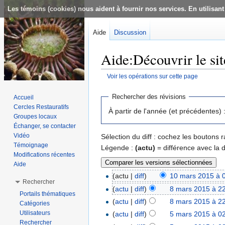
Les témoins (cookies) nous aident à fournir nos services. En utilisant
Aide
Discussion
Aide:Découvrir le sit
Voir les opérations sur cette page
Aller à :
navigation
,
rechercher
Rechercher des révisions
Accueil
Cercles Restauratifs
À partir de l'année (et précédentes) 
Groupes locaux
Échanger, se contacter
Vidéo
Sélection du diff : cochez les boutons
Témoignage
Légende :
(actu)
= différence avec la 
Modifications récentes
Aide
(actu |
diff
)
10 mars 2015 à 
Rechercher
(
actu
|
diff
)
8 mars 2015 à 2
Portails thématiques
(
actu
|
diff
)
8 mars 2015 à 2
Catégories
Utilisateurs
(
actu
|
diff
)
5 mars 2015 à 0
Rechercher