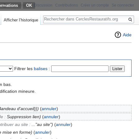
ormations
Non connecté
Discussion
Contributions
Créer un compte
Se connecter
Rechercher
Afficher l’historique
Aide
Filtrer les
balises
:
n bas.
ification mineure.
Bandeau d'accueil}})
(
annuler
)
de :
Suppression lien
)
(
annuler
)
tribuer au site :
..."au site"
)
(
annuler
)
te mise en forme)
(
annuler
)