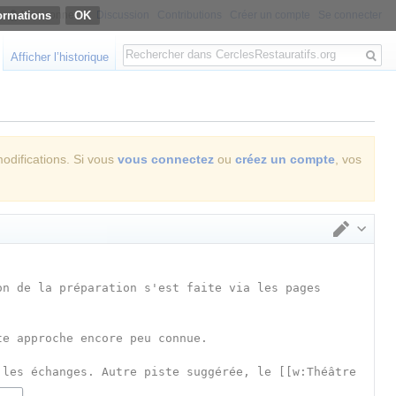
ormations
Non connecté
Discussion
Contributions
Créer un compte
Se connecter
Rechercher
Afficher l’historique
modifications. Si vous
vous connectez
ou
créez un compte
, vos