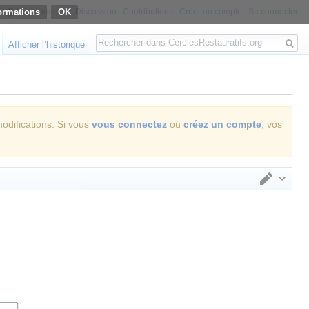
ormations
Non connecté
Discussion
Contributions
Créer un compte
Se connecter
Rechercher
Afficher l’historique
modifications. Si vous
vous connectez
ou
créez un compte
, vos