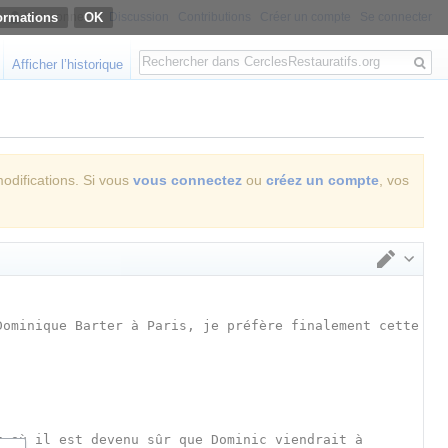
ormations
Non connecté
Discussion
Contributions
Créer un compte
Se connecter
Rechercher
Afficher l’historique
modifications. Si vous
vous connectez
ou
créez un compte
, vos