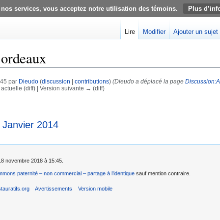
 nos services, vous acceptez notre utilisation des témoins.
Plus d’inf
Lire
Modifier
Ajouter un sujet
Bordeaux
:45 par
Dieudo
(
discussion
|
contributions
)
(Dieudo a déplacé la page
Discussion:A
actuelle (diff) | Version suivante → (diff)
 Janvier 2014
e 18 novembre 2018 à 15:45.
mons paternité – non commercial – partage à l’identique
sauf mention contraire.
auratifs.org
Avertissements
Version mobile