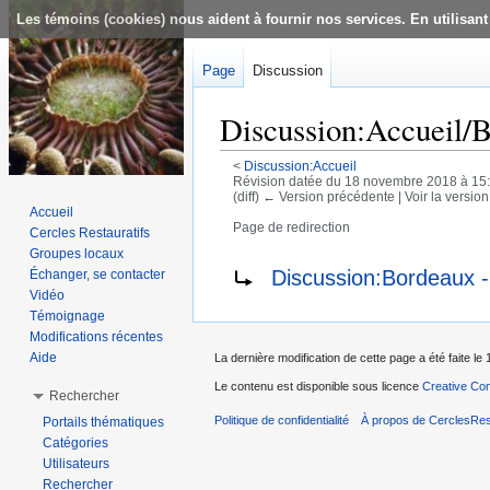
Les témoins (cookies) nous aident à fournir nos services. En utilisant
Page
Discussion
Discussion:Accueil/
<
Discussion:Accueil
Révision datée du 18 novembre 2018 à 15
(diff) ← Version précédente | Voir la version 
Accueil
Page de redirection
Cercles Restauratifs
Aller à :
navigation
,
rechercher
Groupes locaux
Rediriger vers :
Discussion:Bordeaux -
Échanger, se contacter
Vidéo
Témoignage
Modifications récentes
Aide
La dernière modification de cette page a été faite l
Le contenu est disponible sous licence
Creative Com
Rechercher
Politique de confidentialité
À propos de CerclesRest
Portails thématiques
Catégories
Utilisateurs
Rechercher