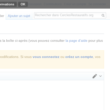
ormations
Non connecté
Discussion
Contributions
Créer un compte
Se connecter
Rechercher
éer
Ajouter un sujet
ns la boîte ci-après (vous pouvez consulter
la page d’aide
pour plus
modifications. Si vous
vous connectez
ou
créez un compte
, vos