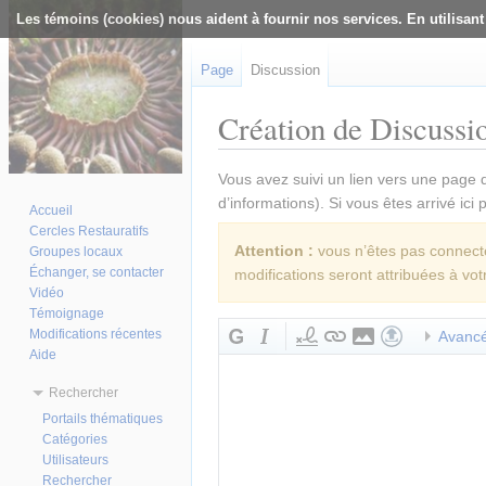
Les témoins (cookies) nous aident à fournir nos services. En utilisant
Page
Discussion
Création de Discussio
Aller à :
navigation
,
rechercher
Vous avez suivi un lien vers une page q
d’informations). Si vous êtes arrivé ici
Accueil
Cercles Restauratifs
Attention :
vous n’êtes pas connecté(
Groupes locaux
Échanger, se contacter
modifications seront attribuées à vot
Vidéo
Témoignage
Modifications récentes
Avanc
Aide
Rechercher
Portails thématiques
Catégories
Utilisateurs
Rechercher