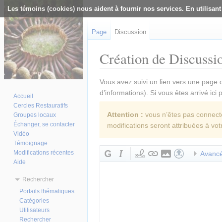
Les témoins (cookies) nous aident à fournir nos services. En utilisant
Page
Discussion
Création de Discussi
Aller à :
navigation
,
rechercher
Vous avez suivi un lien vers une page q
d’informations). Si vous êtes arrivé ici
Accueil
Cercles Restauratifs
Attention :
vous n’êtes pas connecté(
Groupes locaux
Échanger, se contacter
modifications seront attribuées à vot
Vidéo
Témoignage
Modifications récentes
Avanc
Aide
Rechercher
Portails thématiques
Catégories
Utilisateurs
Rechercher