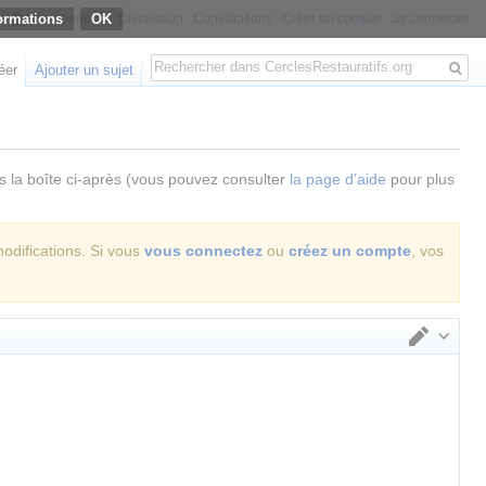
ormations
Non connecté
Discussion
Contributions
Créer un compte
Se connecter
Rechercher
éer
Ajouter un sujet
ns la boîte ci-après (vous pouvez consulter
la page d’aide
pour plus
modifications. Si vous
vous connectez
ou
créez un compte
, vos