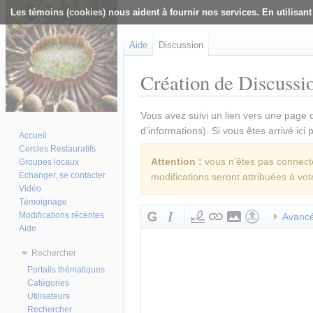
Les témoins (cookies) nous aident à fournir nos services. En utilisant
Aide
Discussion
Création de Discussi
Aller à :
navigation
,
rechercher
Vous avez suivi un lien vers une page q
d’informations). Si vous êtes arrivé ici
Accueil
Cercles Restauratifs
Attention :
vous n’êtes pas connecté(
Groupes locaux
Échanger, se contacter
modifications seront attribuées à vot
Vidéo
Témoignage
Modifications récentes
Avanc
Aide
Rechercher
Portails thématiques
Catégories
Utilisateurs
Rechercher