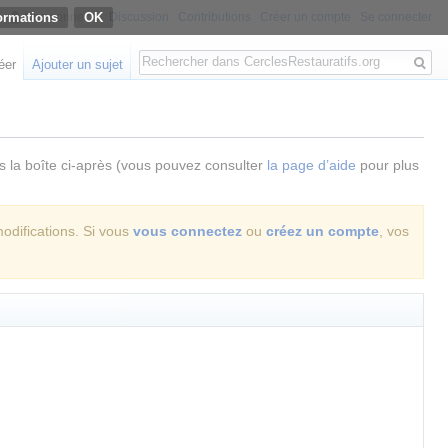
ormations
Non connecté
Discussion
Contributions
Créer un compte
Se connecter
Rechercher
éer
Ajouter un sujet
ns la boîte ci-après (vous pouvez consulter
la page d’aide
pour plus
modifications. Si vous
vous connectez
ou
créez un compte
, vos