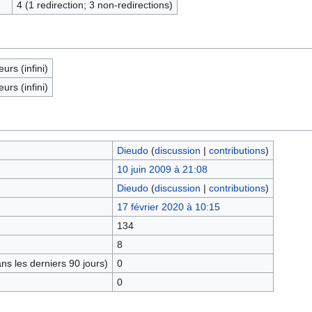
4 (1 redirection; 3 non-redirections)
eurs (infini)
eurs (infini)
Dieudo
(
discussion
|
contributions
)
10 juin 2009 à 21:08
Dieudo
(
discussion
|
contributions
)
17 février 2020 à 10:15
134
8
s les derniers 90 jours)
0
0