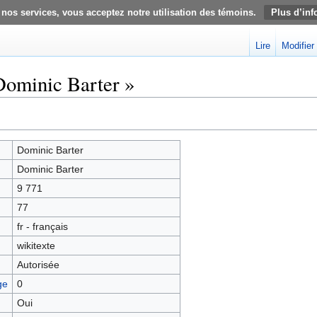
 nos services, vous acceptez notre utilisation des témoins.
Plus d’inf
Lire
Modifier
Dominic Barter »
Dominic Barter
Dominic Barter
9 771
77
fr - français
wikitexte
Autorisée
ge
0
Oui