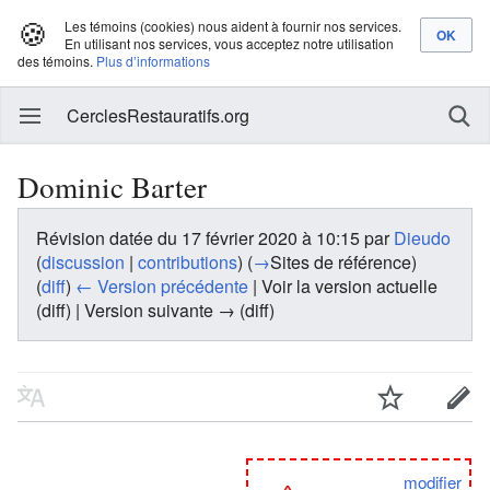
🍪
Les témoins (cookies) nous aident à fournir nos services.
En utilisant nos services, vous acceptez notre utilisation
des témoins.
Plus d’informations
CerclesRestauratifs.org
Dominic Barter
Révision datée du 17 février 2020 à 10:15 par
Dieudo
(
discussion
|
contributions
)
(
→
Sites de référence
)
(
diff
)
← Version précédente
| Voir la version actuelle
(diff) | Version suivante → (diff)
modifier