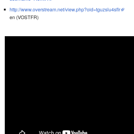
http://www.overstream.net/view.php?oid=tguzslu4sflr
en (VOSTFR)